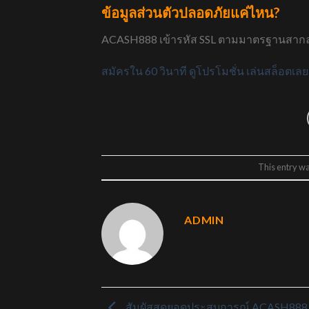
ข้อมูลส่วนตัวปลอดภัยแค่ไหน?
ACASH888 เข้ารหัส SSL ตามมาตรฐานสากล
สมัครใน 60 วินาที
ดูโปรโมชั่น
เล่นสล็อตเลย
This entry w
ADMIN
สัมผัสสุดยอดประสบการณ์ ACASH888 