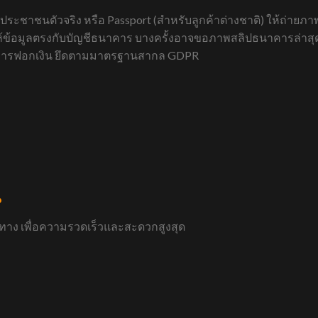
ะชาชนตัวจริง หรือ Passport (สำหรับลูกค้าต่างชาติ) ให้ถ่ายภา
ห้ข้อมูลตรงกับบัญชีธนาคาร บางครั้งอาจขอภาพสลิปธนาคารล่าสุ
ันการฟอกเงิน ยึดตามมาตรฐานสากล GDPR
น
ทาง เพื่อความรวดเร็วและสะดวกสูงสุด