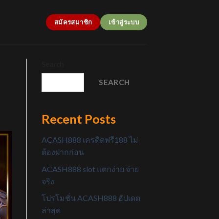
สมัครสมาชิก
เข้าสู่ระบบ
Search
SEARCH
Recent Posts
ACASH888 เครดิตฟรี188 ไม่
ต้องฝากก่อน
ACASH888 slot แตกง่าย จ่าย
จริง
โปรโมชั่น ACASH888 อัปเดต
ล่าสุด