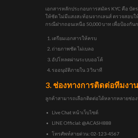
เอกสารหลักประกอบการสมัคร KYC คือ บัตรปร
ให้ชัด ไม่มีแสงสะท้อนจากเลนส์ ตรวจสอบใ
กรณีฝากถอนเหนือ 50,000 บาท เพื่อป้องก
เตรียมเอกสารให้ครบ
ถ่ายภาพชัด ไม่เบลอ
อัปโหลดผ่านระบบออโต้
รออนุมัติภายใน 3 วินาที
3. ช่องทางการติดต่อทีมงา
ลูกค้าสามารถเลือกติดต่อได้หลากหลายช่อง
Live Chat หน้าเว็บไซต์
LINE Official: @ACASH888
โทรศัพท์สายด่วน: 02-123-4567