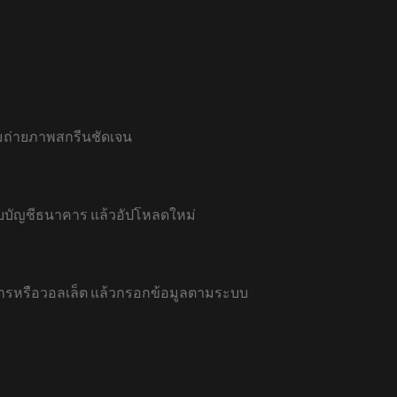
อมถ่ายภาพสกรีนชัดเจน
ับบัญชีธนาคาร แล้วอัปโหลดใหม่
นาคารหรือวอลเล็ต แล้วกรอกข้อมูลตามระบบ